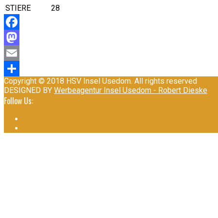
STIERE
28
Facebook
Mastodon
Email
Copyright © 2018 HSV Insel Usedom. All rights reserved
Teilen
DESIGNED BY
Werbeagentur Insel Usedom - Robert Dieske
Follow Us: