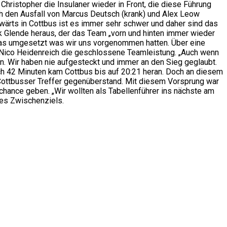
ristopher die Insulaner wieder in Front, die diese Führung
uch den Ausfall von Marcus Deutsch (krank) und Alex Leow
wärts in Cottbus ist es immer sehr schwer und daher sind das
ck Glende heraus, der das Team „vorn und hinten immer wieder
u das umgesetzt was wir uns vorgenommen hatten. Über eine
er Nico Heidenreich die geschlossene Teamleistung. „Auch wenn
en. Wir haben nie aufgesteckt und immer an den Sieg geglaubt.
ch 42 Minuten kam Cottbus bis auf 20:21 heran. Doch an diesem
 Cottbusser Treffer gegenüberstand. Mit diesem Vorsprung war
zchance geben. „Wir wollten als Tabellenführer ins nächste am
ses Zwischenziels.