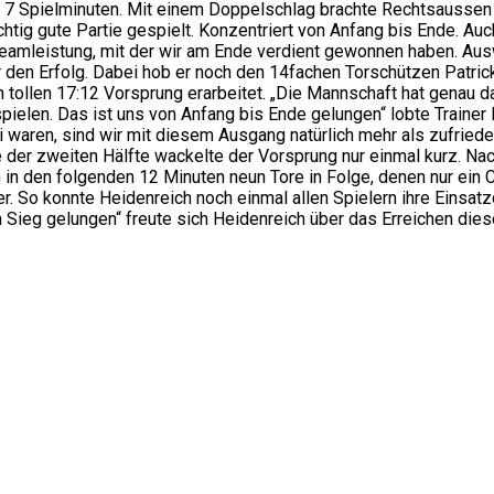
7 Spielminuten. Mit einem Doppelschlag brachte Rechtsaussen Ch
chtig gute Partie gespielt. Konzentriert von Anfang bis Ende. A
Teamleistung, mit der wir am Ende verdient gewonnen haben. Aus
er den Erfolg. Dabei hob er noch den 14fachen Torschützen Patri
en tollen 17:12 Vorsprung erarbeitet. „Die Mannschaft hat gena
spielen. Das ist uns von Anfang bis Ende gelungen“ lobte Train
ei waren, sind wir mit diesem Ausgang natürlich mehr als zufried
 der zweiten Hälfte wackelte der Vorsprung nur einmal kurz. Na
in den folgenden 12 Minuten neun Tore in Folge, denen nur ein
r. So konnte Heidenreich noch einmal allen Spielern ihre Einsat
 Sieg gelungen“ freute sich Heidenreich über das Erreichen die