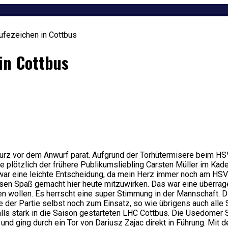
ufezeichen in Cottbus
in Cottbus
urz vor dem Anwurf parat. Aufgrund der Torhütermisere beim HSV
e plötzlich der frühere Publikumsliebling Carsten Müller im Kade
 war eine leichte Entscheidung, da mein Herz immer noch am HSV 
esen Spaß gemacht hier heute mitzuwirken. Das war eine überrag
en wollen. Es herrscht eine super Stimmung in der Mannschaft
se der Partie selbst noch zum Einsatz, so wie übrigens auch alle
lls stark in die Saison gestarteten LHC Cottbus. Die Usedomer 
und ging durch ein Tor von Dariusz Zajac direkt in Führung. Mit