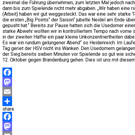
zweimal die Führung übernehmen, zum letzten Mal jedoch nach 
dann bis zum Spielende nicht mehr abgaben. „Wir haben eine ri
(Arbeit) haben wir gut weggesteckt. Das war eine sehr starke 
die ersten „Big Points“ der Saison“ jubelte Neidel am Ende üb
gepusht hat.“ Bereits zur Pause hatten sich die Usedomer ein
starke Abwehr wollten wir in kontrolliertem Tempo nach vorne 
in der zweiten Hälfte ein paar kleine Unkonzentriertheiten dab
Es war ein rundum gelungener Abend“ so Heidenreich. Im Laufe
Tag geriet der HSV nicht ins Wanken. Den Usedomern gelangen 
der Sieg bereits sieben Minuten vor Spielende so gut wie siche
12. Oktober gegen Brandenburg gehen. Dies ist uns mit diesem
Facebook
Mastodon
Email
share
Teilen
Facebook