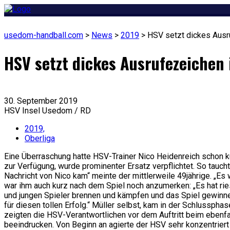
usedom-handball.com
>
News
>
2019
>
HSV setzt dickes Ausr
HSV setzt dickes Ausrufezeichen 
30. September 2019
HSV Insel Usedom / RD
2019,
Oberliga
Eine Überraschung hatte HSV-Trainer Nico Heidenreich schon k
zur Verfügung, wurde prominenter Ersatz verpflichtet. So taucht
Nachricht von Nico kam“ meinte der mittlerweile 49jährige. „Es
war ihm auch kurz nach dem Spiel noch anzumerken: „Es hat ri
und jungen Spieler brennen und kämpfen und das Spiel gewinn
für diesen tollen Erfolg.“ Müller selbst, kam in der Schlusspha
zeigten die HSV-Verantwortlichen vor dem Auftritt beim ebenfa
beeindrucken. Von Beginn an agierte der HSV sehr konzentriert 