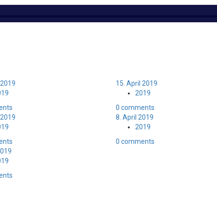
l 2019
15. April 2019
019
2019
ents
0 comments
l 2019
8. April 2019
019
2019
ents
0 comments
 2019
019
ents