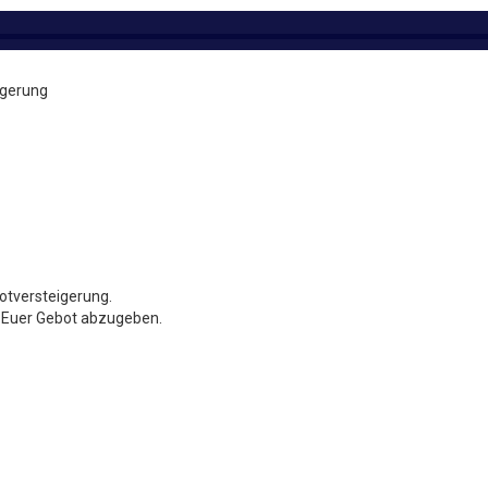
igerung
kotversteigerung.
nk Euer Gebot abzugeben.