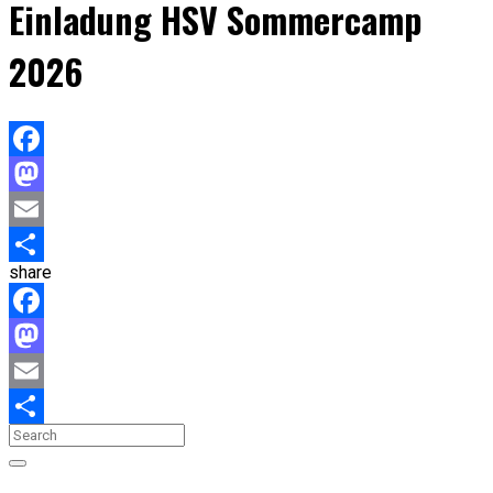
Einladung HSV Sommercamp
2026
Facebook
Mastodon
Email
share
Teilen
Facebook
Mastodon
Email
Teilen